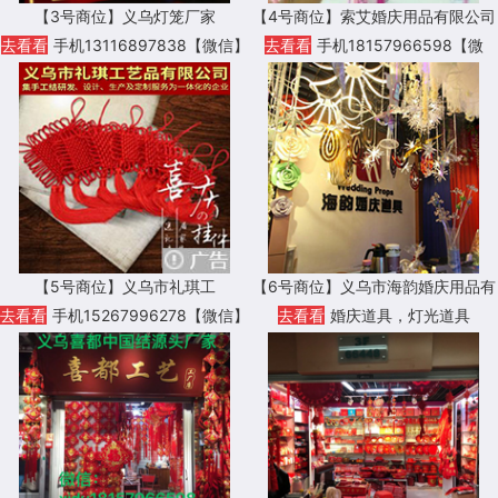
【3号商位】义乌灯笼厂家
【4号商位】索艾婚庆用品有限公司
去看看
手机13116897838【微信】
去看看
手机18157966598【微
信】
【5号商位】义乌市礼琪工
【6号商位】义乌市海韵婚庆用品有
限公司
去看看
手机15267996278【微信】
去看看
婚庆道具，灯光道具