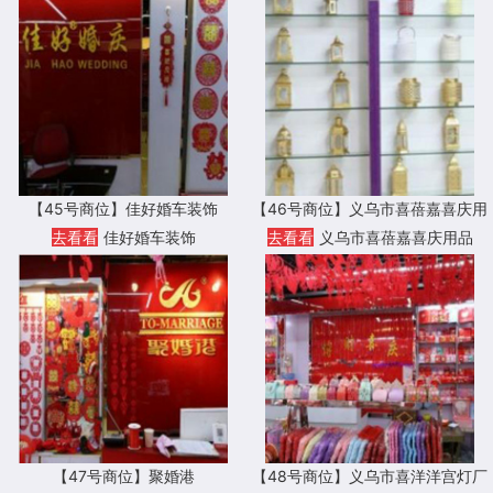
司
【45号商位】佳好婚车装饰
【46号商位】义乌市喜蓓嘉喜庆用
品
去看看
佳好婚车装饰
去看看
义乌市喜蓓嘉喜庆用品
【47号商位】聚婚港
【48号商位】义乌市喜洋洋宫灯厂