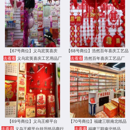
【67号商位】义乌宏英喜庆
【68号商位】浩然百年喜庆工艺品
厂
去看看
义乌宏英喜庆工艺用品厂
去看看
浩然百年喜庆工艺品厂
【69号商位】义乌王樟平台
【70号商位】福建三联南北纸品
去看看
义乌王樟平台挂历纸品商行
去看看
福建三联南北纸品