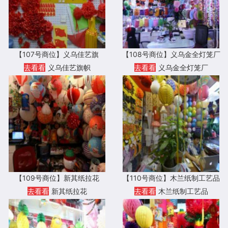
【107号商位】义乌佳艺旗
【108号商位】义乌金全灯笼厂
去看看
义乌佳艺旗帜
去看看
义乌金全灯笼厂
【109号商位】新其纸拉花
【110号商位】木兰纸制工艺品
去看看
新其纸拉花
去看看
木兰纸制工艺品