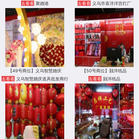
去看看
聚婚港
去看看
义乌市喜洋洋宫灯厂
【49号商位】义乌智慧婚庆
【50号商位】颢洋纸品
去看看
义乌智慧婚庆道具批发商行
去看看
颢洋纸品