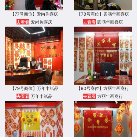
【77号商位】爱尚你喜庆
【78号商位】圆满年画喜庆
去看看
爱尚你喜庆
去看看
圆满年画喜庆
【79号商位】万年丰纸品
【80号商位】方丽年画商行
去看看
万年丰纸品
去看看
方丽年画商行