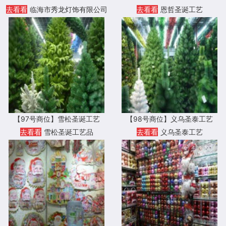
去看看
临海市秀龙灯饰有限公司
去看看
恩哲圣诞工艺
【97号商位】雪松圣诞工艺
【98号商位】义乌圣泰工艺
去看看
雪松圣诞工艺品
去看看
义乌圣泰工艺