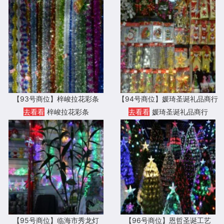
【93号商位】梓峻拉花彩条
【94号商位】媛琦圣诞礼品商行
去看看
梓峻拉花彩条
去看看
媛琦圣诞礼品商行
【95号商位】临海市秀龙灯
【96号商位】恩哲圣诞工艺