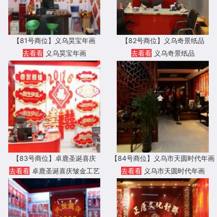
【81号商位】义乌昊宝年画
【82号商位】义乌奇景纸品
去看看
义乌昊宝年画
去看看
义乌奇景纸品
【83号商位】卓鹿圣诞喜庆
【84号商位】义乌市天圆时代年画
去看看
卓鹿圣诞喜庆皱金工艺
去看看
义乌市天圆时代年画