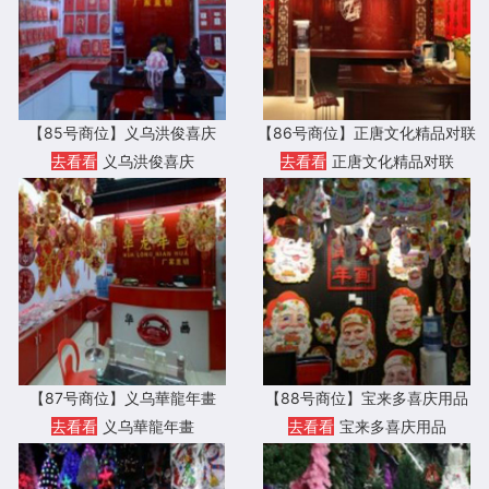
【85号商位】义乌洪俊喜庆
【86号商位】正唐文化精品对联
去看看
义乌洪俊喜庆
去看看
正唐文化精品对联
【87号商位】义乌華龍年畫
【88号商位】宝来多喜庆用品
去看看
义乌華龍年畫
去看看
宝来多喜庆用品