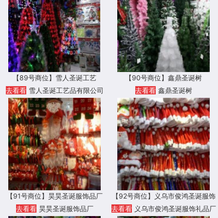
【89号商位】雪人圣诞工艺
【90号商位】鑫鼎圣诞树
去看看
雪人圣诞工艺品有限公司
去看看
鑫鼎圣诞树
【91号商位】昊昊圣诞服饰品厂
【92号商位】义乌市俊鸿圣诞服饰
礼品厂
去看看
昊昊圣诞服饰品厂
去看看
义乌市俊鸿圣诞服饰礼品厂