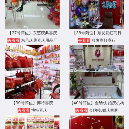
【37号商位】东艺庆典喜庆
【38号商位】顺发彩虹商行
去看看
东艺庆典喜庆用品厂
去看看
顺发彩虹商行
【39号商位】博特喜庆
【40号商位】金纳枝.婚庆机构
去看看
博特喜庆
去看看
金纳枝.婚庆机构