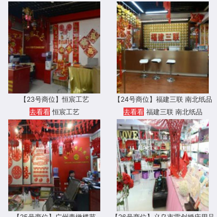
任公司
【23号商位】恒宸工艺
【24号商位】福建三联 南北纸品
去看看
恒宸工艺
去看看
福建三联 南北纸品
【25号商位】广州青橄榄节
【26号商位】义乌市雷创婚庆用品