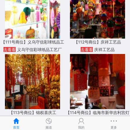
【111号商位】义乌守信彩球纸品工
【112号商位】庆祥工艺品
艺厂
去看看
义乌守信彩球纸品工艺厂
去看看
庆祥工艺品
【113号商位】锦权喜庆工
【114号商位】临海市新华吉利宫灯
厂
去看看
锦权喜庆工艺
去看看
临海市新华吉利宫灯厂
首页
频道
我的
更多