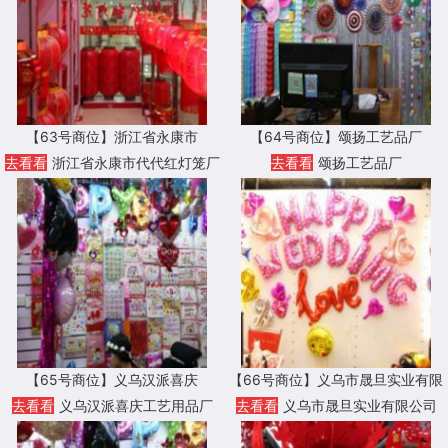
【63号商位】浙江省永康市
【64号商位】颂扬工艺品厂
去看看
浙江省永康市代代红灯笼厂
去看看
颂扬工艺品厂
【65号商位】义乌汉派喜庆
【66号商位】义乌市晟旦实业有限
公司
去看看
义乌汉派喜庆工艺用品厂
去看看
义乌市晟旦实业有限公司